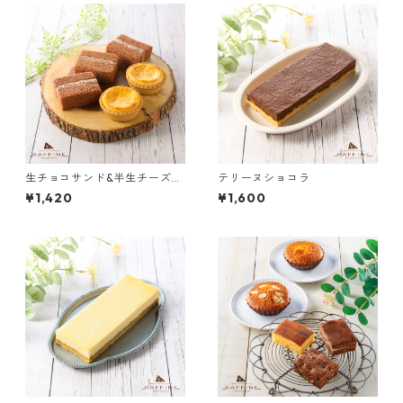
生チョコサンド&半生チーズタ
テリーヌショコラ
ルト（5個入）
¥1,420
¥1,600