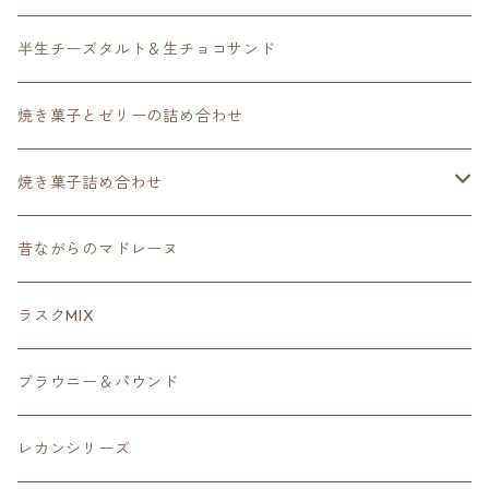
半生チーズタルト＆生チョコサンド
焼き菓子とゼリーの詰め合わせ
焼き菓子詰め合わせ
スタンダードセレクション
昔ながらのマドレーヌ
ラスクMIX
ブラウニー＆パウンド
レカンシリーズ