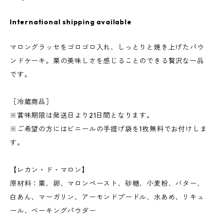
International shipping available
マロングラッセをゴロゴロ入れ、しっとりと焼き上げたパウ
ンドケーキ。栗の美味しさを感じることのできる贅沢な一品
です。
［冷蔵商品］
※賞味期限は発送日より21日間となります。
※ご希望の方にはビニールの手提げ袋を1枚無料でお付けしま
す。
【レカン・ド・マロン】
原材料：栗、卵、マロンペースト、砂糖、小麦粉、バター、
白あん、マーガリン、アーモンドプードル、水あめ、リキュ
ール、ベーキングパウダー