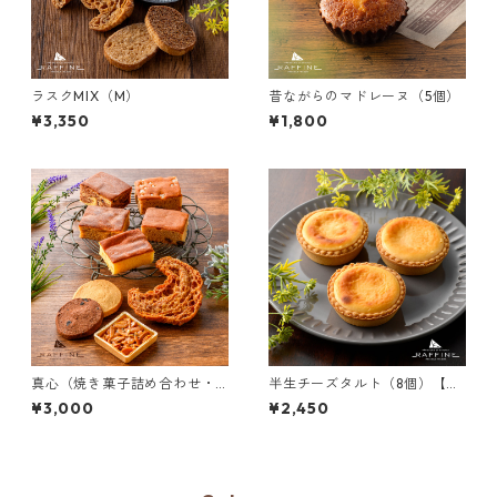
ラスクMIX（M）
昔ながらのマドレーヌ（5個）
¥3,350
¥1,800
真心（焼き菓子詰め合わせ・11
半生チーズタルト（8個）【冷
個）【冷蔵】
凍】
¥3,000
¥2,450