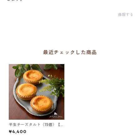
通報する
最近チェックした商品
半生チーズタルト（15個）【冷
凍】
¥4,400