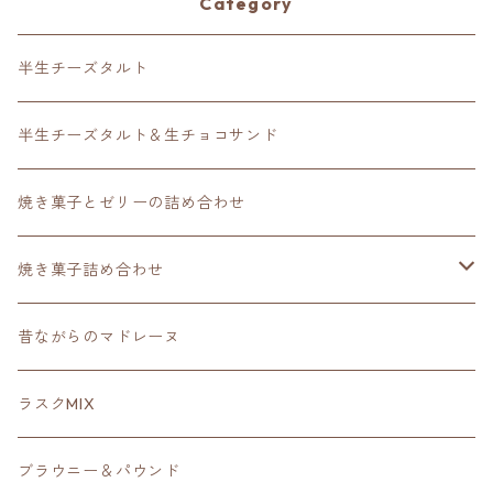
Category
半生チーズタルト
半生チーズタルト＆生チョコサンド
焼き菓子とゼリーの詰め合わせ
焼き菓子詰め合わせ
スタンダードセレクション
昔ながらのマドレーヌ
ラスクMIX
ブラウニー＆パウンド